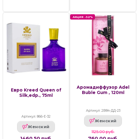
АКЦИЯ -32%
Аромадиффузор Adel
Евро Kreed Queen of
Buble Gum , 120ml
Silk,edp., 75ml
Артикул: 2В84-ДД-23
Артикул: 866-Е-32
Женский
Женский
1125.00 руб.
1460.50 руб.
760.00 руб.