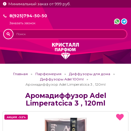
Минимальный заказ от 999 руб.
8(925)794-50-50
Заказать звонок
Главная
Парфюмерия
Диффузоры для дома
Диффузоры Adel 100ml
Аромадиффузор Adel Limperatcica 3 , 120ml
Аромадиффузор Adel
Limperatcica 3 , 120ml
АКЦИЯ -32%
АКЦИЯ -32%