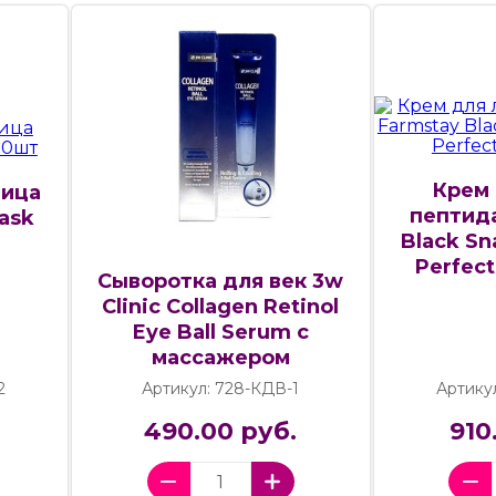
Крем 
лица
пептид
ask
Black Sna
Perfect
Сыворотка для век 3w
Clinic Collagen Retinol
Eye Ball Serum c
массажером
2
Артикул: 728-КДВ-1
Артику
490.00 руб.
910