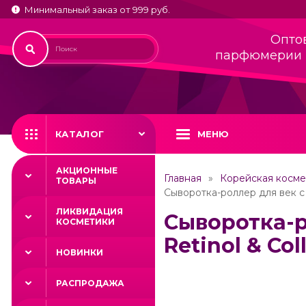
Минимальный заказ от 999 руб.
Опто
парфюмерии 
КАТАЛОГ
МЕНЮ
АКЦИОННЫЕ
Главная
Корейская косме
ТОВАРЫ
Cыворотка-роллер для век с 
ЛИКВИДАЦИЯ
Cыворотка-р
КОСМЕТИКИ
Retinol & Co
НОВИНКИ
РАСПРОДАЖА