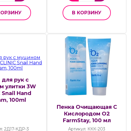
КОРЗИНУ
В КОРЗИНУ
 для рук с
м улитки 3W
 Snail Hand
am, 100ml
Пенка Очищающая С
Кислородом О2
FarmStay, 100 мл
л: 2Д17-КДР-3
Артикул: ККК-203