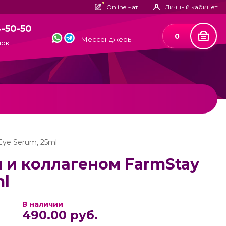
Online Чат
Личный кабинет
4-50-50
0
Мессенджеры
нок
Eye Serum, 25ml
 и коллагеном FarmStay
ml
В наличии
490.00 руб.