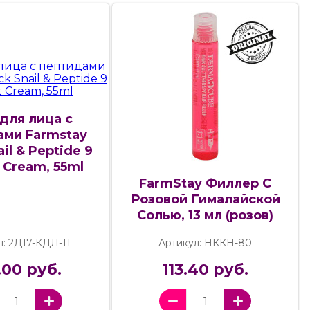
для лица с
ами Farmstay
il & Peptide 9
 Cream, 55ml
FarmStay Филлер С
Розовой Гималайской
Солью, 13 мл (розов)
л: 2Д17-КДЛ-11
Артикул: НККН-80
.00 руб.
113.40 руб.