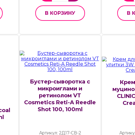
В КОРЗИНУ
В 
Бустер-сыворотка с
Крем
микроиглами и
муцино
ретинолом VT
CLINIC
Cosmetics Reti-A Reedle
Cre
Shot 100, 100ml
coal
ml
Артикул: 2Д17-СВ-2
Артику