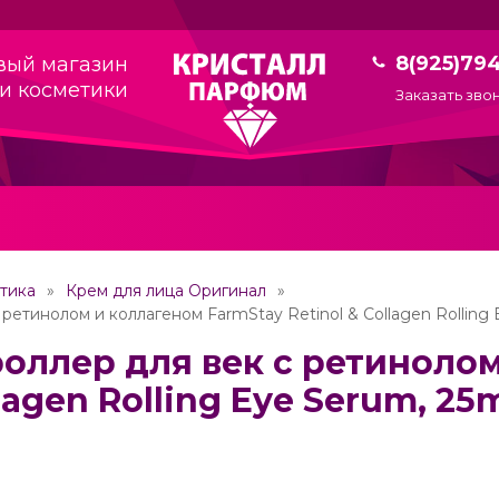
8(925)79
вый магазин
и косметики
Заказать зво
тика
Крем для лица Оригинал
ретинолом и коллагеном FarmStay Retinol & Collagen Rolling 
оллер для век с ретинолом
llagen Rolling Eye Serum, 25