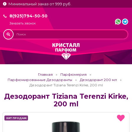
Минимальный заказ от 999 руб.
8(925)794-50-50
Заказать звонок
Главная
Парфюмерия
Парфюмированные Дезодоранты
Дезодорант 200 мл
Дезодорант Tiziana Terenzi Kirke, 200 ml
Дезодорант Tiziana Terenzi Kirke,
200 ml
ХИТ ПРОДАЖ
ХИТ ПРОДАЖ