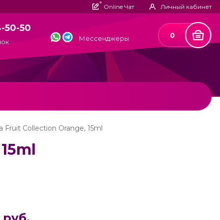
Online Чат
Личный кабинет
4-50-50
0
Мессенджеры
нок
 Fruit Collection Orange, 15ml
 15ml
 руб.