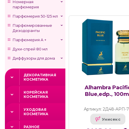
Номерная
парфюмерия
Парфюмерия 50-125 мл
Парфюмированные
Дезодоранты
Парфюмерия А +
Духи-спрей 80 мл
Диффузоры для дома
ДЕКОРАТИВНАЯ
КОСМЕТИКА
Alhambra Pacifi
КОРЕЙСКАЯ
Blue,edp., 100m
КОСМЕТИКА
Артикул: 2Д48-АРП-
УХОДОВАЯ
КОСМЕТИКА
Унисекс
РАЗНОЕ