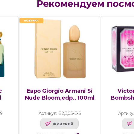
Рекомендуем посм
НОВИНКА
c
Евро Giorgio Armani Si
Victo
l
Nude Bloom,edp., 100ml
Bombshe
79
Артикул: Б2Д05-Е-6
Артику
Женский