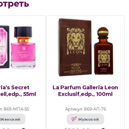
отреть
ria's Secret
La Parfum Galleria Leon
ll,edp., 55ml
Exclusif,edp., 100ml
л: 869-МПА-55
Артикул: 869-АП-76
Женский
Мужской