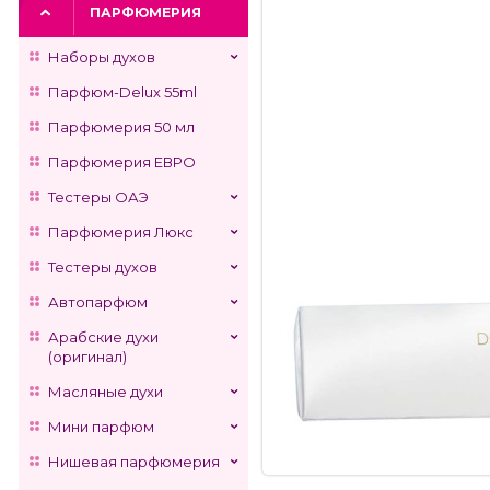
ПАРФЮМЕРИЯ
Наборы духов
Парфюм-Delux 55ml
Парфюмерия 50 мл
Парфюмерия ЕВРО
Тестеры ОАЭ
Парфюмерия Люкс
Тестеры духов
Автопарфюм
Арабские духи
(оригинал)
Масляные духи
Мини парфюм
Нишевая парфюмерия