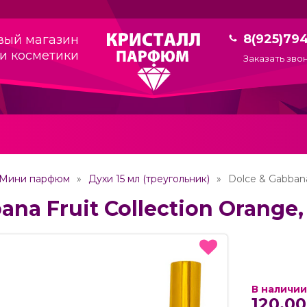
8(925)79
вый магазин
и косметики
Заказать зво
Мини парфюм
Духи 15 мл (треугольник)
Dolce & Gabbana
ana Fruit Collection Orange,
В наличии
120.00