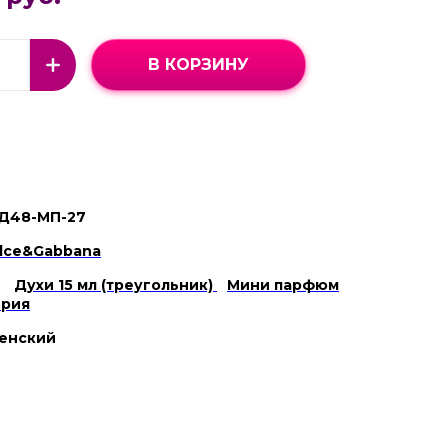
В КОРЗИНУ
Д48-МП-27
lce&Gabbana
Духи 15 мл (треугольник)
Мини парфюм
рия
енский