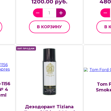
1200.00 руб.
480
В КОРЗИНУ
В 
ХИТ ПРОДАЖ
-1156
Tom F
№ 4
Smoke
0ml
Дезодорант Tiziana