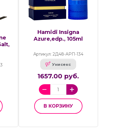
Hamidi Insigna
ne
Azure,edp., 105ml
alt,
Артикул: 2Д48-АРП-134
Унисекс
23
1657.00 руб.
В КОРЗИНУ