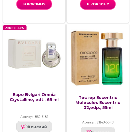
В КОРЗИНУ
В КОРЗИНУ
АКЦИЯ -37%
Евро Bvlgari Omnia
Тестер Escentric
Crystalline, edt., 65 ml
Molecules Escentric
02,edp., 55ml
Артикул: 869-Е-82
Артикул: 2Д48-55-18
Женский