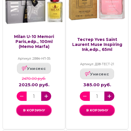
Milan U-10 Memori
Тестер Yves Saint
Paris,edp., 100ml
Laurent Muse Inspiring
(Memo Marfa)
Ink,edp., 65ml
Артикул: 2В84-НП-35
Артикул: Д08-ТЕСТ-21
Унисекс
Унисекс
2470.00 руб.
2025.00 руб.
385.00 руб.
В КОРЗИНУ
В КОРЗИНУ