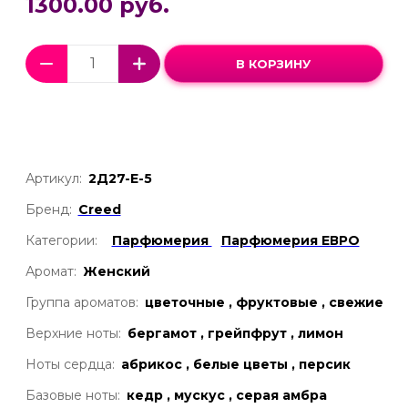
1300.00 руб.
В КОРЗИНУ
Артикул:
2Д27-Е-5
Бренд:
Creed
Категории:
Парфюмерия
Парфюмерия ЕВРО
Аромат:
Женский
Группа ароматов:
цветочные , фруктовые , свежие
Верхние ноты:
бергамот , грейпфрут , лимон
Ноты сердца:
абрикос , белые цветы , персик
Базовые ноты:
кедр , мускус , серая амбра