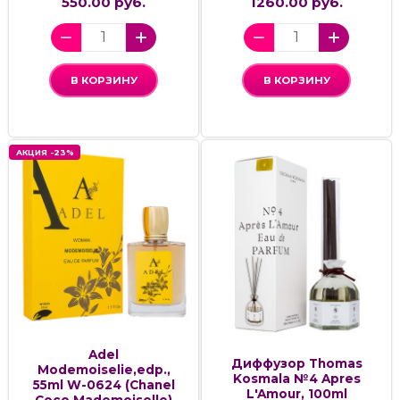
550.00 руб.
1260.00 руб.
В КОРЗИНУ
В КОРЗИНУ
АКЦИЯ -23%
Adel
Диффузор Thomas
Modemoiselie,edp.,
Kosmala №4 Apres
55ml W-0624 (Chanel
L'Amour, 100ml