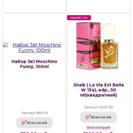
АКЦИЯ -3%
Набор 3в1 Moschino
Funny, 100ml
Shaik ( La Vie Est Belle
W 134), edp., 50
ml(квадратный)
Артикул: НШН-130
Артикул: 869-3-8
Женский
Женский
1300.00 руб.