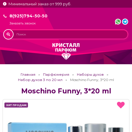
Минимальный заказ от 999 руб.
8(925)794-50-50
Заказать звонок
Главная
Парфюмерия
Наборы духов
Набор духов 3 по 20 мл
Moschino Funny, 3*20 ml
Moschino Funny, 3*20 ml
ХИТ ПРОДАЖ
ХИТ ПРОДАЖ