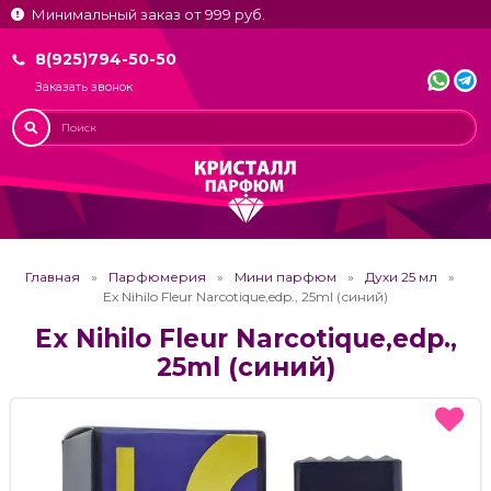
Минимальный заказ от 999 руб.
8(925)794-50-50
Заказать звонок
Главная
Парфюмерия
Мини парфюм
Духи 25 мл
Ex Nihilo Fleur Narcotique,edp., 25ml (синий)
Ex Nihilo Fleur Narcotique,edp.,
25ml (синий)