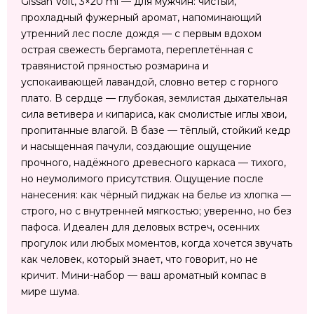
Gissah Volt, 3×20 ml — для мужчин: чистый,
прохладный фужерный аромат, напоминающий
утренний лес после дождя — с первым вдохом
острая свежесть бергамота, переплетённая с
травянистой пряностью розмарина и
успокаивающей лавандой, словно ветер с горного
плато. В сердце — глубокая, землистая дыхательная
сила ветивера и кипариса, как смолистые иглы хвои,
пропитанные влагой. В базе — тёплый, стойкий кедр
и насыщенная пачули, создающие ощущение
прочного, надёжного древесного каркаса — тихого,
но неумолимого присутствия. Ощущение после
нанесения: как чёрный пиджак на белье из хлопка —
строго, но с внутренней мягкостью; уверенно, но без
пафоса. Идеален для деловых встреч, осенних
прогулок или любых моментов, когда хочется звучать
как человек, который знает, что говорит, но не
кричит. Мини-набор — ваш ароматный компас в
мире шума.