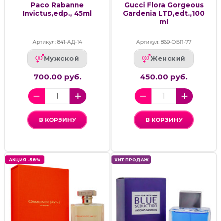
Paco Rabanne
Gucci Flora Gorgeous
Invictus,edp., 45ml
Gardenia LTD,edt.,100
ml
Артикул: 841-АД-14
Артикул: 869-ОБП-77
Мужской
Женский
700.00 руб.
450.00 руб.
В КОРЗИНУ
В КОРЗИНУ
АКЦИЯ -58%
ХИТ ПРОДАЖ