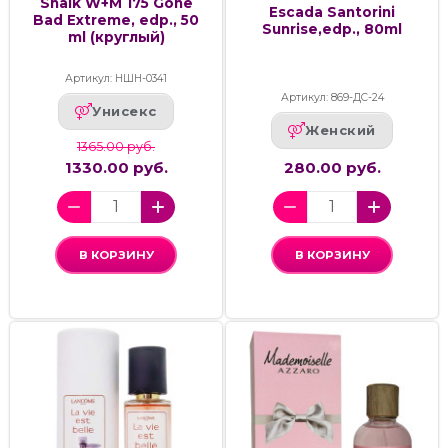
Shaik W+M 175 Gone
Escada Santorini
Bad Extreme, edp., 50
Sunrise,edp., 80ml
ml (круглый)
Артикул: НШН-0341
Артикул: 869-ДС-24
Унисекс
Женский
1365.00 руб.
1330.00 руб.
280.00 руб.
В КОРЗИНУ
В КОРЗИНУ