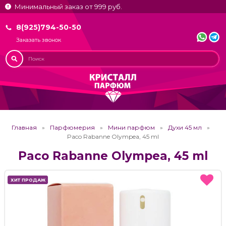
Минимальный заказ от 999 руб.
8(925)794-50-50
Заказать звонок
Главная
Парфюмерия
Мини парфюм
Духи 45 мл
Paco Rabanne Olympea, 45 ml
Paco Rabanne Olympea, 45 ml
ХИТ ПРОДАЖ
ХИТ ПРОДАЖ