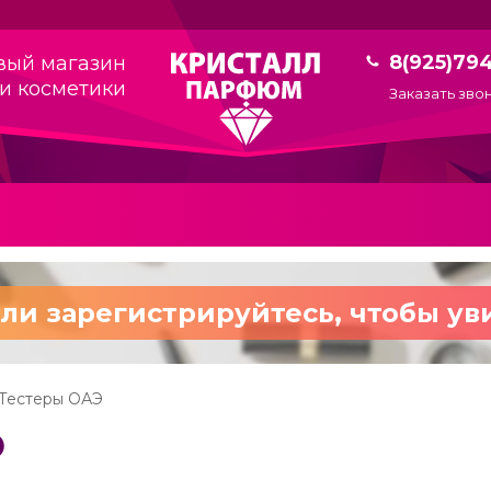
8(925)79
вый магазин
и косметики
Заказать зво
ли зарегистрируйтесь,
чтобы ув
Тестеры ОАЭ
Э