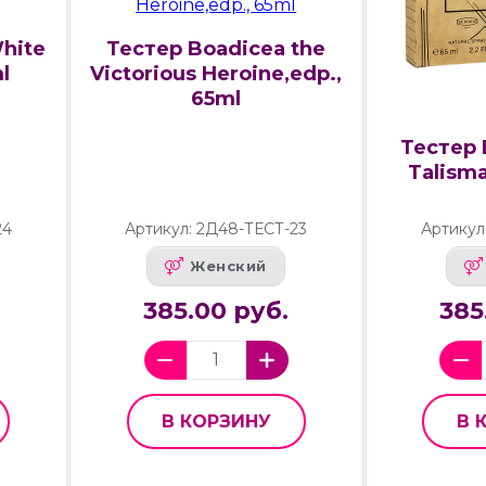
hite
Тестер Boadicea the
l
Victorious Heroine,edp.,
65ml
Тестер E
Talisma
24
Артикул: 2Д48-ТЕСТ-23
Артикул
Женский
385.00 руб.
385
В КОРЗИНУ
В 