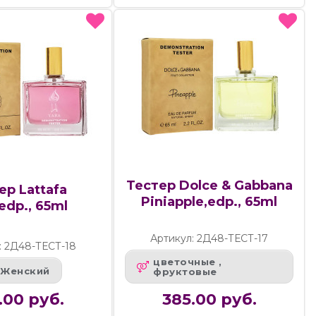
Тестер Dolce & Gabbana
ер Lattafa
Piniapple,edp., 65ml
edp., 65ml
Артикул: 2Д48-ТЕСТ-17
: 2Д48-ТЕСТ-18
цветочные ,
Женский
фруктовые
.00 руб.
385.00 руб.