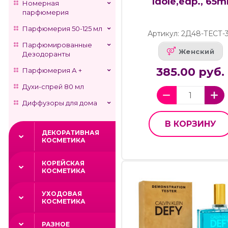
Idole,edp., 65m
Номерная
парфюмерия
Парфюмерия 50-125 мл
Артикул: 2Д48-ТЕСТ-
Парфюмированные
Женский
Дезодоранты
385.00 руб.
Парфюмерия А +
Духи-спрей 80 мл
Диффузоры для дома
В КОРЗИНУ
ДЕКОРАТИВНАЯ
КОСМЕТИКА
КОРЕЙСКАЯ
КОСМЕТИКА
УХОДОВАЯ
КОСМЕТИКА
РАЗНОЕ