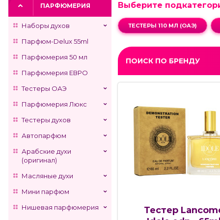
Выберите подкатегор
ПАРФЮМЕРИЯ
Наборы духов
ТЕСТЕРЫ 110 МЛ (ОАЭ)
Парфюм-Delux 55ml
Парфюмерия 50 мл
ПОИСК ПО БРЕНДУ
Парфюмерия ЕВРО
Тестеры ОАЭ
Парфюмерия Люкс
Тестеры духов
Автопарфюм
Арабские духи
(оригинал)
Масляные духи
Мини парфюм
Нишевая парфюмерия
Тестер Lancom