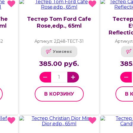
The
Тестер Tom Ford Cafe
Тестер 
5ml
Rose,edp., 65ml
E
Reflecti
32
Артикул: 2Д48-ТЕСТ-31
Артикул
Унисекс
385.00 руб.
385
В КОРЗИНУ
В 