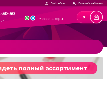
Online Чат
Личный кабинет
4-50-50
0
Мессенджеры
нок
идеть полный ассортимент