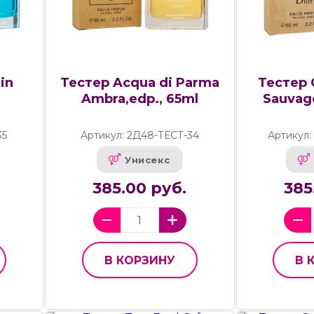
in
Тестер Acqua di Parma
Тестер C
l
Ambra,edp., 65ml
Sauvage
35
Артикул: 2Д48-ТЕСТ-34
Артикул:
Унисекс
385.00 руб.
385
В КОРЗИНУ
В 