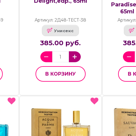
l
Delight,edp., 65ml
Paradise
65ml
39
Артикул: 2Д48-ТЕСТ-38
Артикул
Унисекс
385.00 руб.
385
В КОРЗИНУ
В 