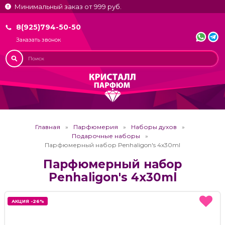
Минимальный заказ от 999 руб.
8(925)794-50-50
Заказать звонок
Главная
Парфюмерия
Наборы духов
Подарочные наборы
Парфюмерный набор Penhaligon's 4x30ml
Парфюмерный набор
Penhaligon's 4x30ml
АКЦИЯ -26%
АКЦИЯ -26%