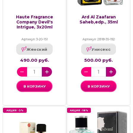
Haute Fragrance
Ard Al Zaafaran
Company Devil's
Saheb,edp., 35ml
Intrigue, 3х20ml
Артикул: 3-20-151
Артикул: 2В18-35-192
Женский
Унисекс
490.00 руб.
500.00 руб.
В КОРЗИНУ
В КОРЗИНУ
АКЦИЯ -3%
АКЦИЯ -18%