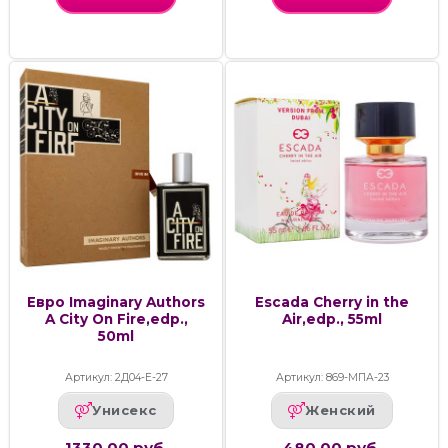
Евро Imaginary Authors
Escada Cherry in the
A City On Fire,edp.,
Air,edp., 55ml
50ml
Артикул: 2Д04-Е-27
Артикул: 869-МПА-23
Унисекс
Женский
1330.00 руб.
480.00 руб.