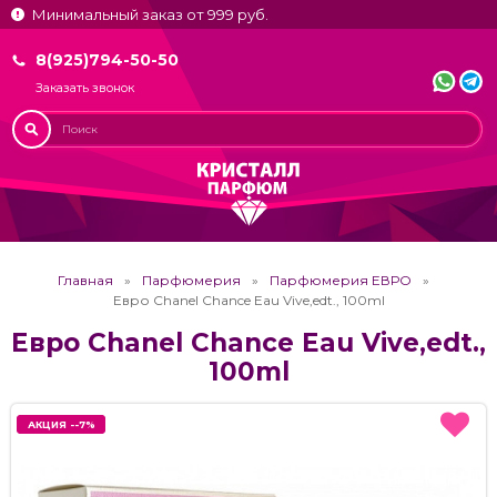
Минимальный заказ от 999 руб.
8(925)794-50-50
Заказать звонок
Главная
Парфюмерия
Парфюмерия ЕВРО
Евро Chanel Chance Eau Vive,edt., 100ml
Евро Chanel Chance Eau Vive,edt.,
100ml
АКЦИЯ --7%
АКЦИЯ --7%