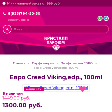
Минимальный заказ от 999 руб.
8(925)794-50-50
Заказать звонок
Главная
Парфюмерия
Парфюмерия ЕВРО
Евро Creed Viking,edp., 100ml
Евро Creed Viking,edp., 100ml
АКЦИЯ -10%
АКЦИЯ -10%
В наличии
1449.00 руб.
1300.00 руб.