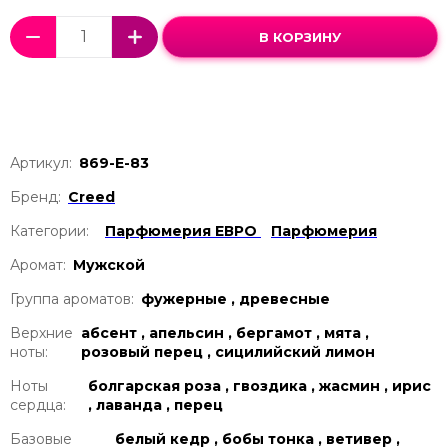
В КОРЗИНУ
Артикул:
869-Е-83
Бренд:
Creed
Категории:
Парфюмерия ЕВРО
Парфюмерия
Аромат:
Мужской
Группа ароматов:
фужерные , древесные
Верхние
абсент , апельсин , бергамот , мята ,
ноты:
розовый перец , сицилийский лимон
Ноты
болгарская роза , гвоздика , жасмин , ирис
сердца:
, лаванда , перец
Базовые
белый кедр , бобы тонка , ветивер ,