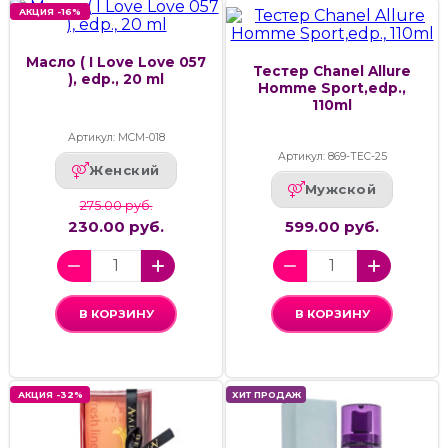
АКЦИЯ -16%
Масло ( I Love Love 057
Тестер Chanel Allure
), edp., 20 ml
Homme Sport,edp.,
110ml
Артикул: МСМ-018
Артикул: 869-ТЕС-25
Женский
Мужской
275.00 руб.
230.00 руб.
599.00 руб.
В КОРЗИНУ
В КОРЗИНУ
АКЦИЯ -32%
ХИТ ПРОДАЖ