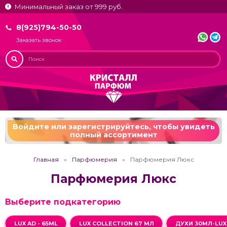
Минимальный заказ от 999 руб.
8(925)794-50-50
Заказать звонок
Войдите или зарегистрируйтесь,
чтобы увидеть
полный ассортимент
Главная
Парфюмерия
Парфюмерия Люкс
Парфюмерия Люкс
Выберите подкатегорию
LUX AD - 65ML
LUX COLLECTION 67 МЛ
ДУХИ 30МЛ-LUX