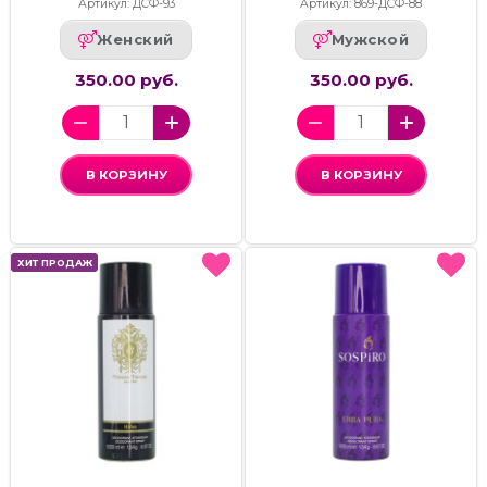
Артикул: ДСФ-93
Артикул: 869-ДСФ-88
Женский
Мужской
350.00 руб.
350.00 руб.
В КОРЗИНУ
В КОРЗИНУ
ХИТ ПРОДАЖ
ХИТ ПРОДАЖ