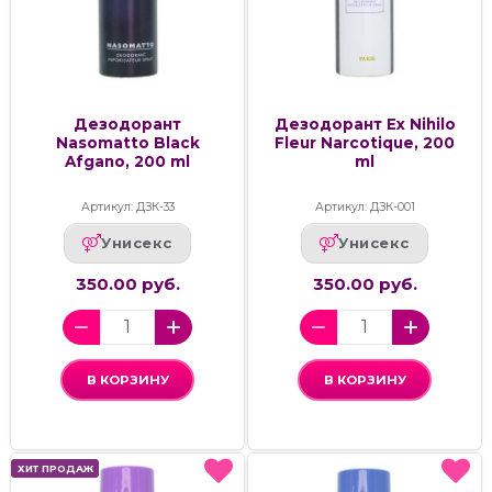
Дезодорант
Дезодорант Ex Nihilo
Nasomatto Black
Fleur Narcotique, 200
Afgano, 200 ml
ml
Артикул: ДЗК-33
Артикул: ДЗК-001
Унисекс
Унисекс
350.00 руб.
350.00 руб.
В КОРЗИНУ
В КОРЗИНУ
ХИТ ПРОДАЖ
ХИТ ПРОДАЖ